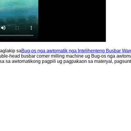
aglakip sa
Bug-os nga awtomatik nga Intelihenteng Busbar Wa
ble-head busbar corner milling machine ug Bug-os nga awtom
sa sa awtomatikong pagpili ug pagpakaon sa materyal, pagsunt