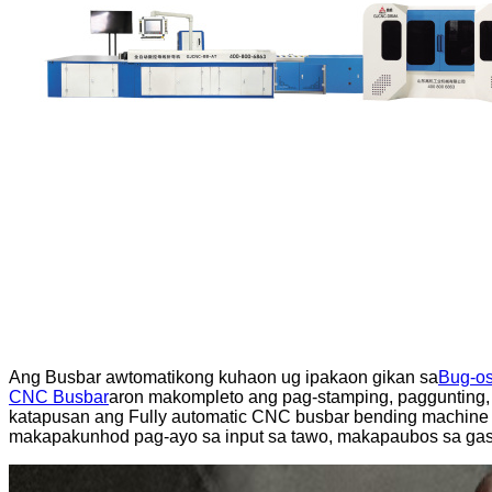
Ang Busbar awtomatikong kuhaon ug ipakaon gikan sa
Bug-os
CNC Busbar
aron makompleto ang pag-stamping, paggunting, 
katapusan ang Fully automatic CNC busbar bending machine 
makapakunhod pag-ayo sa input sa tawo, makapaubos sa gas