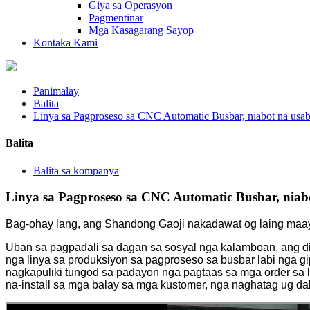
Giya sa Operasyon
Pagmentinar
Mga Kasagarang Sayop
Kontaka Kami
Panimalay
Balita
Linya sa Pagproseso sa CNC Automatic Busbar, niabot na usa
Balita
Balita sa kompanya
Linya sa Pagproseso sa CNC Automatic Busbar, niab
Bag-ohay lang, ang Shandong Gaoji nakadawat og laing maayo
Uban sa pagpadali sa dagan sa sosyal nga kalamboan, ang di
nga linya sa produksiyon sa pagproseso sa busbar labi nga
nagkapuliki tungod sa padayon nga pagtaas sa mga order sa l
na-install sa mga balay sa mga kustomer, nga naghatag ug dak