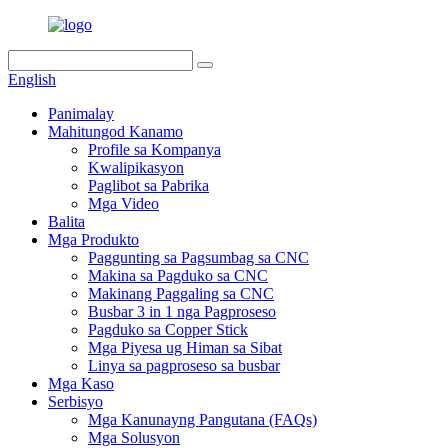
English
Panimalay
Mahitungod Kanamo
Profile sa Kompanya
Kwalipikasyon
Paglibot sa Pabrika
Mga Video
Balita
Mga Produkto
Paggunting sa Pagsumbag sa CNC
Makina sa Pagduko sa CNC
Makinang Paggaling sa CNC
Busbar 3 in 1 nga Pagproseso
Pagduko sa Copper Stick
Mga Piyesa ug Himan sa Sibat
Linya sa pagproseso sa busbar
Mga Kaso
Serbisyo
Mga Kanunayng Pangutana (FAQs)
Mga Solusyon