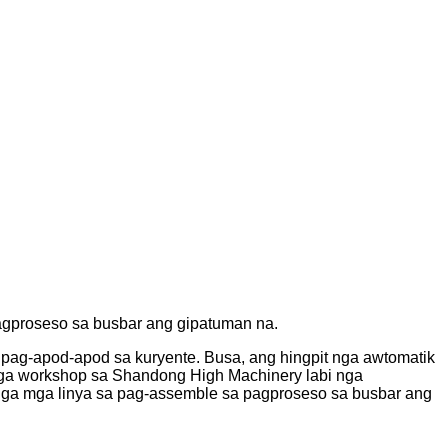
agproseso sa busbar ang gipatuman na.
 pag-apod-apod sa kuryente. Busa, ang hingpit nga awtomatik
mga workshop sa Shandong High Machinery labi nga
 nga mga linya sa pag-assemble sa pagproseso sa busbar ang