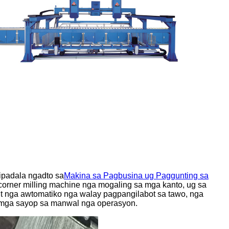
ipadala ngadto sa
Makina sa Pagbusina ug Paggunting sa
orner milling machine nga mogaling sa mga kanto, ug sa
t nga awtomatiko nga walay pagpangilabot sa tawo, nga
 mga sayop sa manwal nga operasyon.