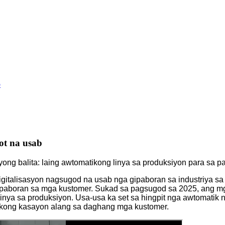
b
ot na usab
ng balita: laing awtomatikong linya sa produksiyon para sa p
gitalisasyon nagsugod na usab nga gipaboran sa industriya sa
 gipaboran sa mga kustomer. Sukad sa pagsugod sa 2025, ang 
inya sa produksiyon. Usa-usa ka set sa hingpit nga awtomatik
ong kasayon ​​​​alang sa daghang mga kustomer.