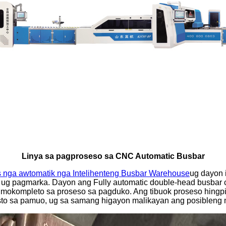
Linya sa pagproseso sa CNC Automatic Busbar
 nga awtomatik nga Intelihenteng Busbar Warehouse
ug dayon 
ug pagmarka. Dayon ang Fully automatic double-head busbar c
mokompleto sa proseso sa pagduko. Ang tibuok proseso hingpi
to sa pamuo, ug sa samang higayon malikayan ang posibleng