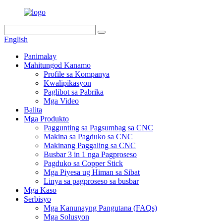
English
Panimalay
Mahitungod Kanamo
Profile sa Kompanya
Kwalipikasyon
Paglibot sa Pabrika
Mga Video
Balita
Mga Produkto
Paggunting sa Pagsumbag sa CNC
Makina sa Pagduko sa CNC
Makinang Paggaling sa CNC
Busbar 3 in 1 nga Pagproseso
Pagduko sa Copper Stick
Mga Piyesa ug Himan sa Sibat
Linya sa pagproseso sa busbar
Mga Kaso
Serbisyo
Mga Kanunayng Pangutana (FAQs)
Mga Solusyon