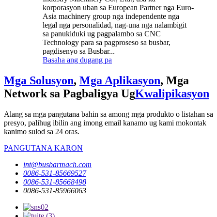
korporasyon uban sa European Partner nga Euro-
Asia machinery group nga independente nga
legal nga personalidad, nag-una nga nalambigit
sa panukiduki ug pagpalambo sa CNC
Technology para sa pagproseso sa busbar,
pagdisenyo sa Busbar...
Basaha ang dugang pa
Mga Solusyon
,
Mga Aplikasyon
, Mga
Network sa Pagbaligya Ug
Kwalipikasyon
Alang sa mga pangutana bahin sa among mga produkto o listahan sa
presyo, palihug ibilin ang imong email kanamo ug kami mokontak
kanimo sulod sa 24 oras.
PANGUTANA KARON
int@busbarmach.com
0086-531-85669527
0086-531-85668498
0086-531-85966063