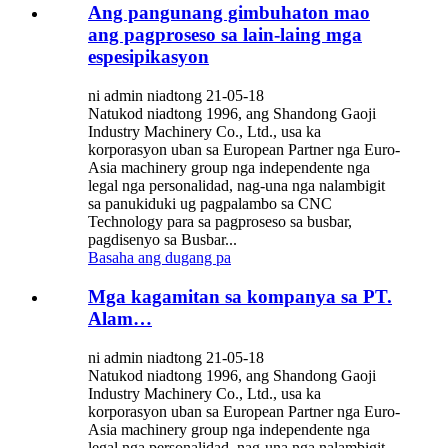
Ang pangunang gimbuhaton mao
ang pagproseso sa lain-laing mga
espesipikasyon
ni admin niadtong 21-05-18
Natukod niadtong 1996, ang Shandong Gaoji
Industry Machinery Co., Ltd., usa ka
korporasyon uban sa European Partner nga Euro-
Asia machinery group nga independente nga
legal nga personalidad, nag-una nga nalambigit
sa panukiduki ug pagpalambo sa CNC
Technology para sa pagproseso sa busbar,
pagdisenyo sa Busbar...
Basaha ang dugang pa
Mga kagamitan sa kompanya sa PT.
Alam…
ni admin niadtong 21-05-18
Natukod niadtong 1996, ang Shandong Gaoji
Industry Machinery Co., Ltd., usa ka
korporasyon uban sa European Partner nga Euro-
Asia machinery group nga independente nga
legal nga personalidad, nag-una nga nalambigit