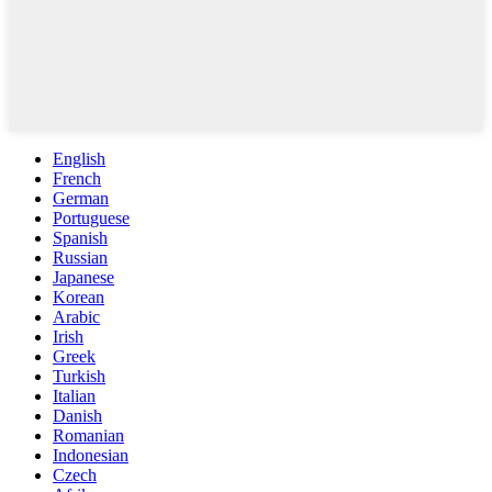
English
French
German
Portuguese
Spanish
Russian
Japanese
Korean
Arabic
Irish
Greek
Turkish
Italian
Danish
Romanian
Indonesian
Czech