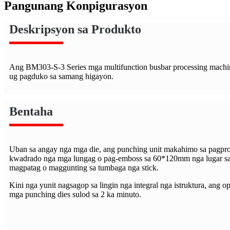
Pangunang Konpigurasyon
Deskripsyon sa Produkto
Ang BM303-S-3 Series mga multifunction busbar processing machi
ug pagduko sa samang higayon.
Bentaha
Uban sa angay nga mga die, ang punching unit makahimo sa pagpros
kwadrado nga mga lungag o pag-emboss sa 60*120mm nga lugar sa
magpatag o maggunting sa tumbaga nga stick.
Kini nga yunit nagsagop sa lingin nga integral nga istruktura, ang 
mga punching dies sulod sa 2 ka minuto.