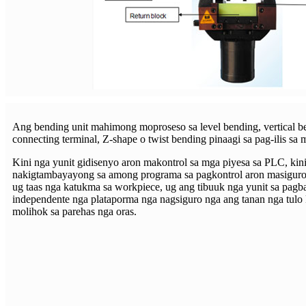
Ang bending unit mahimong moproseso sa level bending, vertical b
connecting terminal, Z-shape o twist bending pinaagi sa pag-ilis sa 
Kini nga yunit gidisenyo aron makontrol sa mga piyesa sa PLC, kin
nakigtambayayong sa among programa sa pagkontrol aron masiguro
ug taas nga katukma sa workpiece, ug ang tibuuk nga yunit sa pagba
independente nga plataporma nga nagsiguro nga ang tanan nga tul
molihok sa parehas nga oras.