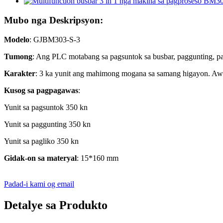
Mubo nga Deskripsyon:
Modelo
: GJBM303-S-3
Tumong
: Ang PLC motabang sa pagsuntok sa busbar, paggunting, pag
Karakter
: 3 ka yunit ang mahimong mogana sa samang higayon. Awto
Kusog sa pagpagawas
:
Yunit sa pagsuntok 350 kn
Yunit sa paggunting 350 kn
Yunit sa pagliko 350 kn
Gidak-on sa materyal
: 15*160 mm
Padad-i kami og email
Detalye sa Produkto