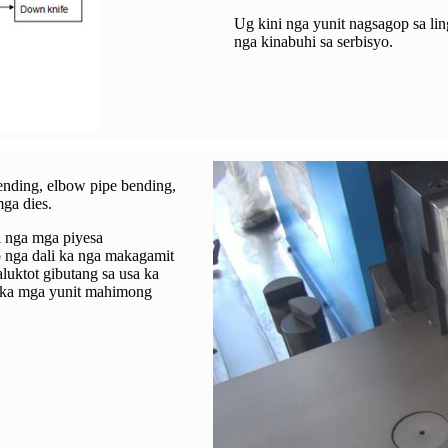
Ug kini nga yunit nagsagop sa lin
nga kinabuhi sa serbisyo.
ending, elbow pipe bending,
mga dies.
i nga mga piyesa
 nga dali ka nga makagamit
luktot gibutang sa usa ka
o ka mga yunit mahimong