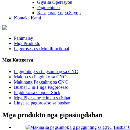
Giya sa Operasyon
Pagmentinar
Kasagarang mga Sayop
Kontaka Kami
Panimalay
Mga Produkto
Pagproseso sa Multifunctional
Mga Kategorya
Paggunting sa Pagsumbag sa CNC
Makina sa Pagduko sa CNC
Makinang Paggaling sa CNC
Busbar 3 in 1 nga Pagproseso
Pagduko sa Copper Stick
Mga Piyesa ug Himan sa Sibat
Linya sa pagproseso sa busbar
Mga produkto nga gipasiugdahan