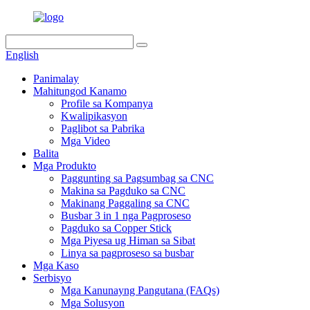
English
Panimalay
Mahitungod Kanamo
Profile sa Kompanya
Kwalipikasyon
Paglibot sa Pabrika
Mga Video
Balita
Mga Produkto
Paggunting sa Pagsumbag sa CNC
Makina sa Pagduko sa CNC
Makinang Paggaling sa CNC
Busbar 3 in 1 nga Pagproseso
Pagduko sa Copper Stick
Mga Piyesa ug Himan sa Sibat
Linya sa pagproseso sa busbar
Mga Kaso
Serbisyo
Mga Kanunayng Pangutana (FAQs)
Mga Solusyon