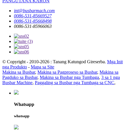
PANGUTANA KARON
int@busbarmach.com
0086-531-85669527
0086-531-85668498
0086-531-85966063
© Copyright - 2010-2026 : Tanang Katungod Gireserba.
Mga Init
nga Produkto
-
Mapa sa Site
Makina sa Busbar
,
Makina sa Pagproseso sa Busbar
,
Makina sa
Pagduko sa Busbar
,
Makina sa Busbar nga Tumbaga
,
3 sa 1 nga
Busbar Machine
,
Paggaling sa Busbar nga Tumbaga sa CNC
,
Whatsapp
whatsapp