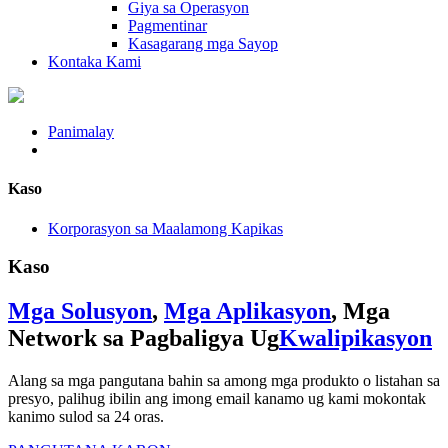
Giya sa Operasyon
Pagmentinar
Kasagarang mga Sayop
Kontaka Kami
Panimalay
Kaso
Korporasyon sa Maalamong Kapikas
Kaso
Mga Solusyon
,
Mga Aplikasyon
, Mga
Network sa Pagbaligya Ug
Kwalipikasyon
Alang sa mga pangutana bahin sa among mga produkto o listahan sa
presyo, palihug ibilin ang imong email kanamo ug kami mokontak
kanimo sulod sa 24 oras.