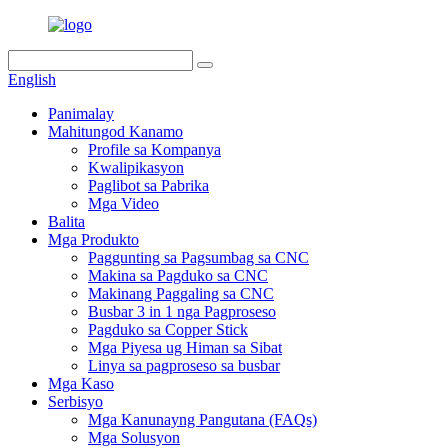
English
Panimalay
Mahitungod Kanamo
Profile sa Kompanya
Kwalipikasyon
Paglibot sa Pabrika
Mga Video
Balita
Mga Produkto
Paggunting sa Pagsumbag sa CNC
Makina sa Pagduko sa CNC
Makinang Paggaling sa CNC
Busbar 3 in 1 nga Pagproseso
Pagduko sa Copper Stick
Mga Piyesa ug Himan sa Sibat
Linya sa pagproseso sa busbar
Mga Kaso
Serbisyo
Mga Kanunayng Pangutana (FAQs)
Mga Solusyon