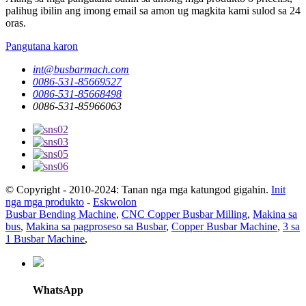
palihug ibilin ang imong email sa amon ug magkita kami sulod sa 24
oras.
Pangutana karon
int@busbarmach.com
0086-531-85669527
0086-531-85668498
0086-531-85966063
© Copyright - 2010-2024: Tanan nga mga katungod gigahin.
Init
nga mga produkto
-
Eskwolon
Busbar Bending Machine
,
CNC Copper Busbar Milling
,
Makina sa
bus
,
Makina sa pagproseso sa Busbar
,
Copper Busbar Machine
,
3 sa
1 Busbar Machine
,
WhatsApp