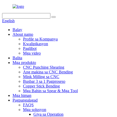
English
Balay
About namo
Profile sa Kompanya
Kwalipikasyon
Paglibot
Mga video
Balita
Mga produkto
CNC Punching Shearing
Ang makina sa CNC Bending
Mink Milling sa CNC
Busbar 3 sa 1 Pagproseso
Copper Stick Bending
Mga Bahin sa Spear & Mga Tool
Mga himan
Pagpangalagad
FAQS
Mga solusyon
Giya sa Operation