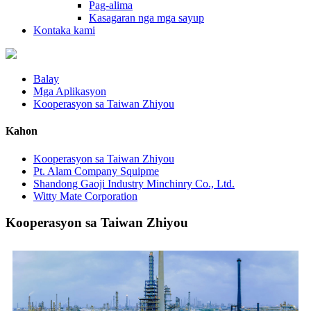
Pag-alima
Kasagaran nga mga sayup
Kontaka kami
Balay
Mga Aplikasyon
Kooperasyon sa Taiwan Zhiyou
Kahon
Kooperasyon sa Taiwan Zhiyou
Pt. Alam Company Squipme
Shandong Gaoji Industry Minchinry Co., Ltd.
Witty Mate Corporation
Kooperasyon sa Taiwan Zhiyou