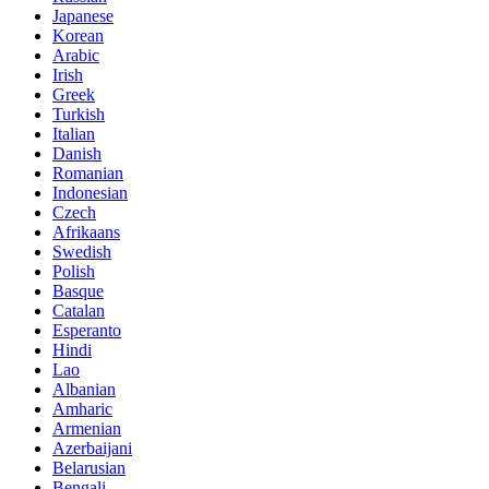
Japanese
Korean
Arabic
Irish
Greek
Turkish
Italian
Danish
Romanian
Indonesian
Czech
Afrikaans
Swedish
Polish
Basque
Catalan
Esperanto
Hindi
Lao
Albanian
Amharic
Armenian
Azerbaijani
Belarusian
Bengali