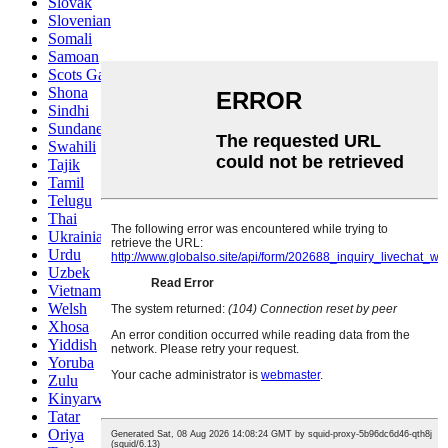
Slovak
Slovenian
Somali
Samoan
Scots Gaelic
Shona
Sindhi
Sundanese
Swahili
Tajik
Tamil
Telugu
Thai
Ukrainian
Urdu
Uzbek
Vietnamese
Welsh
Xhosa
Yiddish
Yoruba
Zulu
Kinyarwanda
Tatar
Oriya