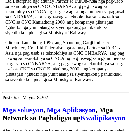
Ltd Enterprise nga adunay Partner sa EurOn-Asia nga pag-usab
sa teknolohiya sa CNC CNBARYA, ang pag-uswag sa
teknolohiya sa CNCA ug pag-uswag sa mga numero sa pag-usab
sa CNBARYA, ang pag-uswag sa teknolohiya sa pag-usab sa
CNC sa CNC Kaniadtong 2000, ang kompanya gihatagan
"gitudlo nga yunit alang sa siyentipikong panukiduki sa
siyentipiko" pinaagi sa Ministry of Railways.
Gitukod kaniadtong 1996, ang Shandong Gaoji Industry
Minchinery Co., Ltd Enterprise nga adunay Partner sa EurOn-
Asia nga pag-usab sa teknolohiya sa CNC CNBARYA, ang pag-
uswag sa teknolohiya sa CNCA ug pag-uswag sa mga numero sa
pag-usab sa CNBARYA, ang pag-uswag sa teknolohiya sa pag-
usab sa CNC sa CNC Kaniadtong 2000, ang kompanya
gihatagan "gitudlo nga yunit alang sa siyentipikong panukiduki
sa siyentipiko" pinaagi sa Ministry of Railways.
Post Oras: Mayo-18-2021
Mga solusyon
,
Mga Aplikasyon
, Mga
Network sa Pagbaligya ug
Kwalipikasyon
Alang sa mga pangutana bahin sa among mga produkto o pricelist,